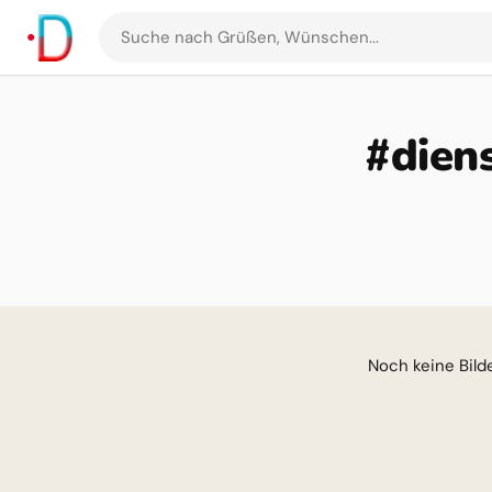
Suche
nach
Grüßen
und
#dien
Bildern
Noch keine Bilder für di