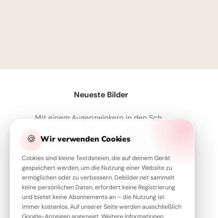
Neueste Bilder
Mit einem Augenzwinkern in den Schulalltag: Motivationskick für Telegram!
Ein toller Start ins neue Schuljahr? Diese Motivation teilst du per WhatsApp!
🍪
Wir verwenden Cookies
Lernen durch Tun: Inspirierende Schulstart-Motive für Instagram!
Cookies sind kleine Textdateien, die auf deinem Gerät
Mut zum Fragen: Ein inspirierender Schulstart für deine Facebook-Timeline
gespeichert werden, um die Nutzung einer Website zu
Wissen ist der Schlüssel - Inspirierende Schulstart Bilder für Telegram
ermöglichen oder zu verbessern. Debilder.net sammelt
keine persönlichen Daten, erfordert keine Registrierung
und bietet keine Abonnements an – die Nutzung ist
immer kostenlos. Auf unserer Seite werden ausschließlich
Google-Anzeigen angezeigt. Weitere Informationen