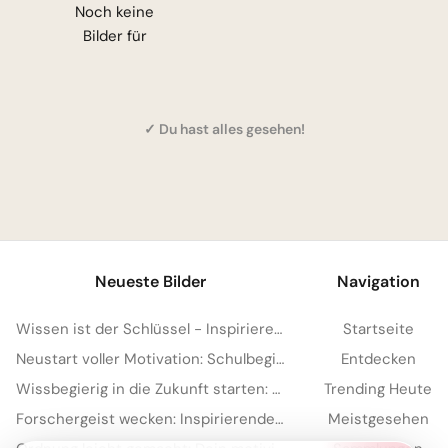
Noch keine
Bilder für
✓ Du hast alles gesehen!
Neueste Bilder
Navigation
Wissen ist der Schlüssel - Inspirierende Schulstart Bilder für Telegram
Startseite
Neustart voller Motivation: Schulbeginn inspirieren und auf TikTok verbreiten!
Entdecken
Wissbegierig in die Zukunft starten: Dein 'Lesen bildet' Bild für Snapchat
Trending Heute
Forschergeist wecken: Inspirierende Schulstart-Bilder für Facebook
Meistgesehen