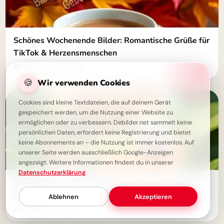
Schönes Wochenende Bilder: Romantische Grüße für
TikTok & Herzensmenschen
10 Bilder · 08.08.2026
🍪
Wir verwenden Cookies
Cookies sind kleine Textdateien, die auf deinem Gerät
gespeichert werden, um die Nutzung einer Website zu
ermöglichen oder zu verbessern. Debilder.net sammelt keine
persönlichen Daten, erfordert keine Registrierung und bietet
keine Abonnements an – die Nutzung ist immer kostenlos. Auf
unserer Seite werden ausschließlich Google-Anzeigen
angezeigt. Weitere Informationen findest du in unserer
Datenschutzerklärung
.
Schule Bilder: Zauberhafte WhatsApp-Grüße zum
Schulstart
Ablehnen
Akzeptieren
10 Bilder · 07.08.2026