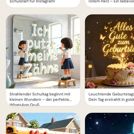
Schulstart für Instagram!
rotem Herz – Ein liebev
Strahlender Schultag beginnt mit
Leuchtende Geburtstag
kleinen Wundern – der perfekte
Dein Tag erstrahlt in go
WhatsApp Gruß