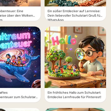
Abenteuer: Eine
Ein süßer Entdecker auf Lernreise:
eise über den Wolken
Dein liebevoller Schulstart Gruß für
am
WhatsApp
aftes
Ein fröhliches Hallo zum Schulstart:
enteuer zum Schulstart
Entdecke Lernfreude für Pinterest!