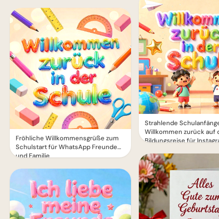
Strahlende Schulanfäng
Willkommen zurück auf 
Fröhliche Willkommensgrüße zum
Bildungsreise für Instag
Schulstart für WhatsApp Freunde
und Familie