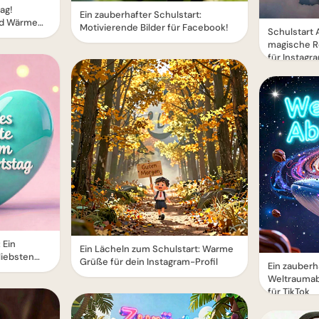
ag!
Ein zauberhafter Schulstart:
nd Wärme
Motivierende Bilder für Facebook!
Schulstart 
magische R
für Instagr
 Ein
Ein Lächeln zum Schulstart: Warme
liebsten
Grüße für dein Instagram-Profil
Ein zauberh
Weltraumab
für TikTok