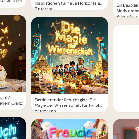
oller Wunsch
Inspirationen für neue Horizonte auf
Ein Bauplan 
Pinterest
Motivieren
WhatsApp
sgrüße:
Faszinierender Schulbeginn: Die
ldenem Glanz
Magie der Wissenschaft für TikTok
entdecken