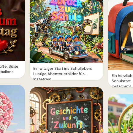
rüße: Süße
Ein witziger Start ins Schulleben:
zballons
Lustige Abenteuerbilder für
Ein herzli
Instagram
Schulstart –
Instagram!