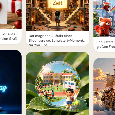
üße: Alles
Der magische Auftakt einer
nalen Gruß
Bildungsreise: Schulstart-Momente
Schulstart 
für YouTube
großen Fre