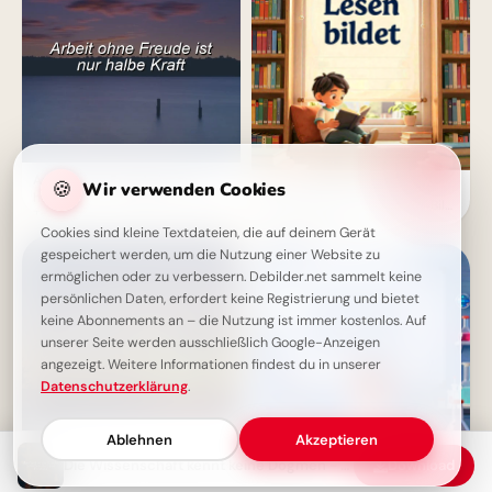
Arbeit ohne Freude ist nur
🍪
Wir verwenden Cookies
Wissbegierig in die Zukunft
halbe Kraft - Weisheit für jeden
starten: Dein 'Lesen bildet' Bild
Tag
für Snapchat
Cookies sind kleine Textdateien, die auf deinem Gerät
gespeichert werden, um die Nutzung einer Website zu
ermöglichen oder zu verbessern. Debilder.net sammelt keine
persönlichen Daten, erfordert keine Registrierung und bietet
keine Abonnements an – die Nutzung ist immer kostenlos. Auf
unserer Seite werden ausschließlich Google-Anzeigen
angezeigt. Weitere Informationen findest du in unserer
Datenschutzerklärung
.
Ablehnen
Akzeptieren
Die Wissenschaft kennt keine Dogmen - nur vorläufige Erkenntnisse
Download
Reich an Erfahrungen, arm an
Forschergeist wecken:
Geld: Ein Tauschgeschäft?