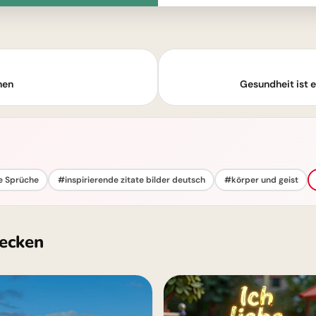
nen
Gesundheit ist e
e Sprüche
#inspirierende zitate bilder deutsch
#körper und geist
ecken