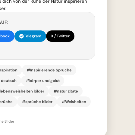
s dich von der Ruhe der Natur inspirieren
er.
AUF:
ebook
Telegram
X / Twitter
nspiration
#Inspirierende Sprüche
r deutsch
#körper und geist
lebensweisheiten bilder
#natur zitate
prüche
#sprüche bilder
#Weisheiten
he Bilder