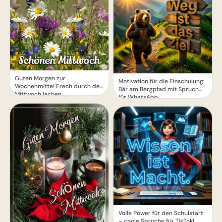
Guten Morgen zur
Motivation für die Einschulung:
Wochenmitte! Frech durch den
Bär am Bergpfad mit Spruch
Mittwoch lachen
für WhatsApp
Volle Power für den Schulstart
– coole Sprüche für TikTok!