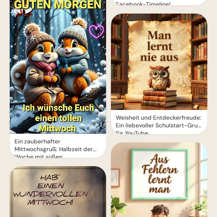
Facebook-Timeline!
Weisheit und Entdeckerfreude:
Ein liebevoller Schulstart-Gruß
für YouTube
Ein zauberhafter
Mittwochsgruß: Halbzeit der
Woche mit süßen
Eichhörnchen!