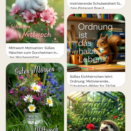
motivierende Schulweisheit für
dein Pinterest Board
Mittwoch Motivation: Süßes
Häschen zum Durchatmen in
der Wochenmitte!
Süßes Eichhörnchen lehrt
Ordnung: Motivierende
Schulstart-Bilder für TikTok