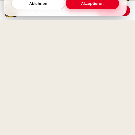
Ablehnen
Akzeptieren
Mittwochsmorgen: Rosé-Blüte erhellt die Halbzeit der Woche mit Hoffnung.
Download
Moin und schönen Mittwoch!
Süßer Wuff zum Durchhalten
an der Wochenmitte
Moin! Klasse, dass wir uns
wiederhaben – Schulstart-
Spaß für Instagram
Wochenmitte-Power: Lustiger
Gruß lässt den Mittwoch
strahlen!
Aufregender Schulstart: Neue