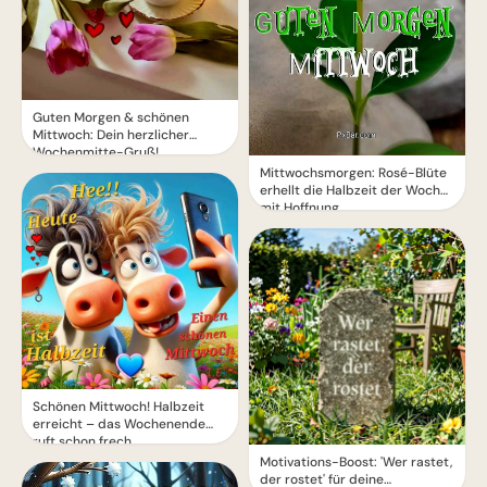
Guten Morgen & schönen
Mittwoch: Dein herzlicher
Wochenmitte-Gruß!
Mittwochsmorgen: Rosé-Blüte
erhellt die Halbzeit der Woche
mit Hoffnung.
Schönen Mittwoch! Halbzeit
erreicht – das Wochenende
ruft schon frech
Motivations-Boost: 'Wer rastet,
der rostet' für deine