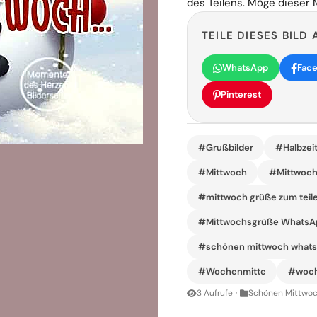
des Teilens. Möge dieser 
TEILE DIESES BILD 
WhatsApp
Fac
Pinterest
#Grußbilder
#Halbzei
#Mittwoch
#Mittwoch 
#mittwoch grüße zum teil
#Mittwochsgrüße WhatsA
#schönen mittwoch whatsa
#Wochenmitte
#woch
3 Aufrufe
·
Schönen Mittwoc