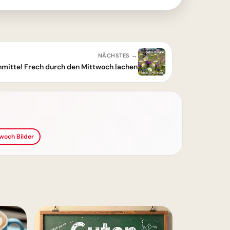
NÄCHSTES →
mitte! Frech durch den Mittwoch lachen
woch Bilder