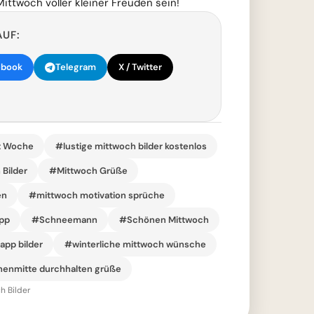
Mittwoch voller kleiner Freuden sein!
AUF:
ebook
Telegram
X / Twitter
t Woche
#lustige mittwoch bilder kostenlos
Bilder
#Mittwoch Grüße
en
#mittwoch motivation sprüche
pp
#Schneemann
#Schönen Mittwoch
pp bilder
#winterliche mittwoch wünsche
enmitte durchhalten grüße
h Bilder