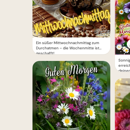
Ein süßer Mittwochnachmittag zum
Durchatmen – die Wochenmitte ist
geschafft!
Sonnig
erreic
deinen