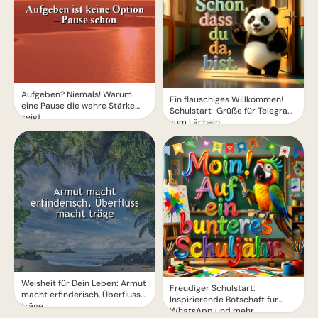
Aufgeben? Niemals! Warum
Ein flauschiges Willkommen!
eine Pause die wahre Stärke
Schulstart-Grüße für Telegram
zeigt.
zum Lächeln
Weisheit für Dein Leben: Armut
Freudiger Schulstart:
macht erfinderisch, Überfluss
Inspirierende Botschaft für
träge
WhatsApp und mehr