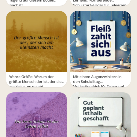
Tugend auf diesem Boden
Lernens: Motivierende
wächst!
Schulstart-Bilder für Telegram
Wahre Größe: Warum der
Mit einem Augenzwinkern in
größte Mensch der ist, der sich
den Schulalltag:
am kleinsten macht
Motivationskick für Telegram!