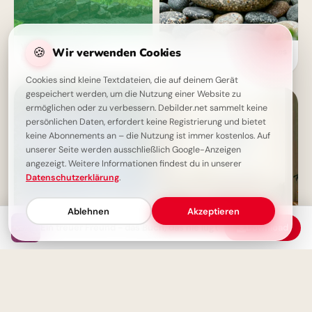
Wenn die Arbeit zur
🍪
Wir verwenden Cookies
Ein sanfter Anstoß für stetiges
Leidenschaft wird
Lernen: Motivation zum
Schulstart für YouTube.
Cookies sind kleine Textdateien, die auf deinem Gerät
gespeichert werden, um die Nutzung einer Website zu
ermöglichen oder zu verbessern. Debilder.net sammelt keine
persönlichen Daten, erfordert keine Registrierung und bietet
keine Abonnements an – die Nutzung ist immer kostenlos. Auf
unserer Seite werden ausschließlich Google-Anzeigen
angezeigt. Weitere Informationen findest du in unserer
Datenschutzerklärung
.
Ablehnen
Akzeptieren
Ein treuer Freund - das Buch, das nie lügt
Download
Weisheit für Dein Leben: Armut
Lesen bildet! Motivierende
macht erfinderisch, Überfluss
Botschaft zum Schulanfang für
träge
WhatsApp