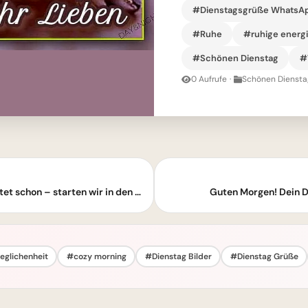
#Dienstagsgrüße WhatsA
#Ruhe
#ruhige energ
#Schönen Dienstag
#
0 Aufrufe
·
Schönen Dienstag
Guten Morgen Dienstag! Dein Kaffee wartet schon – starten wir in den produktiven Tag!
Guten Morgen! Dein D
eglichenheit
#cozy morning
#Dienstag Bilder
#Dienstag Grüße