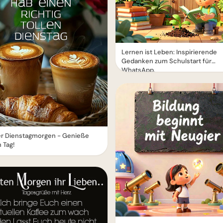
Lernen ist Leben: Inspirierende
Gedanken zum Schulstart für
WhatsApp.
er Dienstagmorgen - Genieße
 Tag!