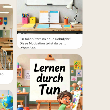
Ein toller Start ins neue Schuljahr?
Diese Motivation teilst du per
WhatsApp!
für