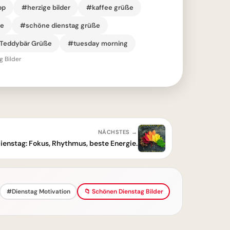
pp
#herzige bilder
#kaffee grüße
ie
#schöne dienstag grüße
Teddybär Grüße
#tuesday morning
 Bilder
NÄCHSTES →
ienstag: Fokus, Rhythmus, beste Energie.
#Dienstag Motivation
📁 Schönen Dienstag Bilder