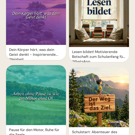
Dein Körper hört, was dein
Lesen bildet! Motivierende
Geist denkt - Inspirierende
Botschaft zum Schulanfang für
Weisheit
WhatsApp
Pause für den Motor, Ruhe für
Schulstart: Abenteuer des
die Seele