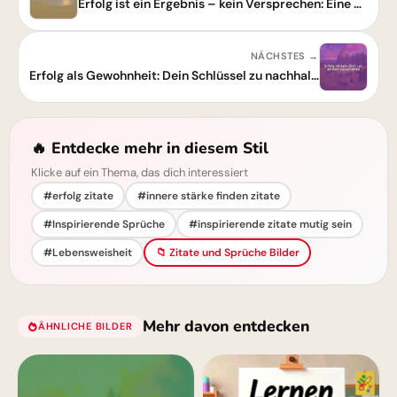
Erfolg ist ein Ergebnis – kein Versprechen: Eine Weisheit, die zum Nachdenken anregt
NÄCHSTES →
Erfolg als Gewohnheit: Dein Schlüssel zu nachhaltigem Wachstum und Glück
🔥 Entdecke mehr in diesem Stil
Klicke auf ein Thema, das dich interessiert
#erfolg zitate
#innere stärke finden zitate
#Inspirierende Sprüche
#inspirierende zitate mutig sein
#Lebensweisheit
📁 Zitate und Sprüche Bilder
Mehr davon entdecken
ÄHNLICHE BILDER