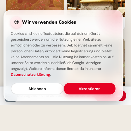
Mut machender Spruch: Auch
🍪
Wir verwenden Cookies
Wissen ist Macht: Die perfekte
aus Steinen baust du Schönes!
Schulstart-Botschaft für
Lass dich inspirieren.
Instagram!
Cookies sind kleine Textdateien, die auf deinem Gerät
gespeichert werden, um die Nutzung einer Website zu
ermöglichen oder zu verbessern. Debilder.net sammelt keine
persönlichen Daten, erfordert keine Registrierung und bietet
keine Abonnements an – die Nutzung ist immer kostenlos. Auf
unserer Seite werden ausschließlich Google-Anzeigen
angezeigt. Weitere Informationen findest du in unserer
Datenschutzerklärung
.
Ablehnen
Akzeptieren
Die Jugend - eine Zeit der offenen Gefühle
Download
Flüsternde Weisheit: Dein
Weisheit durch Erfahrung: Ein
Körper, dein treuer Begleiter
motivierender Spruch für
für ein langes Leben
Facebook zum Schulstart.