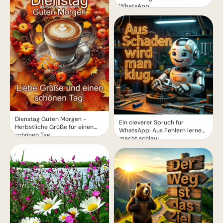
WhatsApp
Dienstag Guten Morgen -
Ein cleverer Spruch für
Herbstliche Grüße für einen
WhatsApp: Aus Fehlern lernen
schönen Tag
macht schlau!