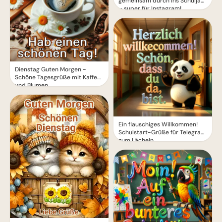
gemeinsam durch ins Schuljahr
– super für Instagram!
Dienstag Guten Morgen -
Schöne Tagesgrüße mit Kaffee
und Blumen
Ein flauschiges Willkommen!
Schulstart-Grüße für Telegram
zum Lächeln