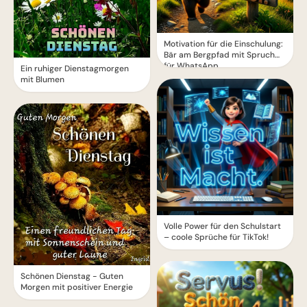
Motivation für die Einschulung:
Bär am Bergpfad mit Spruch
für WhatsApp
Ein ruhiger Dienstagmorgen
mit Blumen
Volle Power für den Schulstart
– coole Sprüche für TikTok!
Schönen Dienstag - Guten
Morgen mit positiver Energie