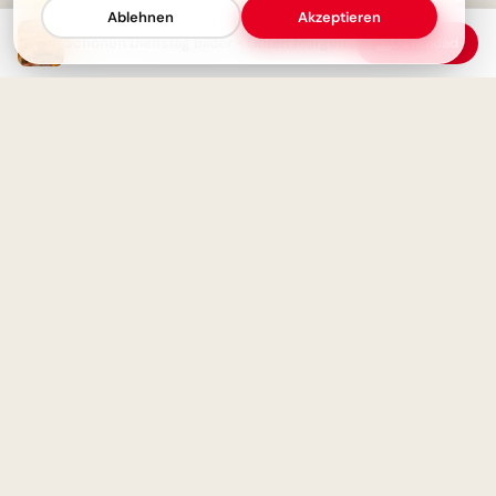
Instagram
Schönen Dienstag Bilder -
Ablehnen
Akzeptieren
Guten Morgen Gruß für
Schönen Dienstag Bilder - Guten Morgen Grüße für WhatsApp
Download
Whatsapp
Fröhlicher Schulstart:
Gemeinsamkeit und
Lernfreude teilen via
WhatsApp!
Ein ruhiger Dienstagmorgen
mit einer Tasse Kaffee