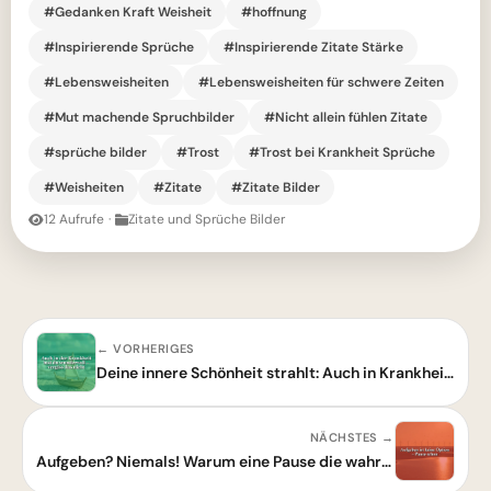
#Gedanken Kraft Weisheit
#hoffnung
#Inspirierende Sprüche
#Inspirierende Zitate Stärke
#Lebensweisheiten
#Lebensweisheiten für schwere Zeiten
#Mut machende Spruchbilder
#Nicht allein fühlen Zitate
#sprüche bilder
#Trost
#Trost bei Krankheit Sprüche
#Weisheiten
#Zitate
#Zitate Bilder
12 Aufrufe
·
Zitate und Sprüche Bilder
← VORHERIGES
Deine innere Schönheit strahlt: Auch in Krankheit bist du wundervoll!
NÄCHSTES →
Aufgeben? Niemals! Warum eine Pause die wahre Stärke zeigt.