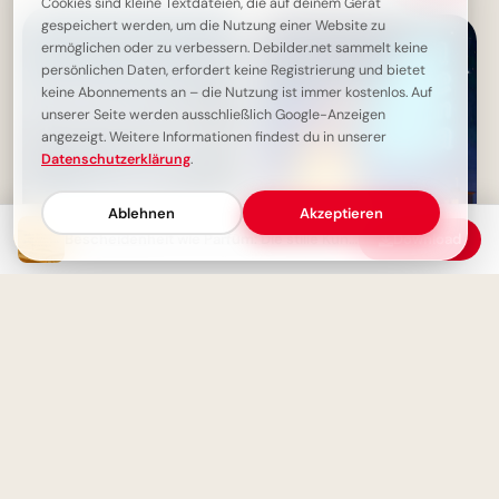
Cookies sind kleine Textdateien, die auf deinem Gerät
gespeichert werden, um die Nutzung einer Website zu
ermöglichen oder zu verbessern. Debilder.net sammelt keine
persönlichen Daten, erfordert keine Registrierung und bietet
keine Abonnements an – die Nutzung ist immer kostenlos. Auf
unserer Seite werden ausschließlich Google-Anzeigen
angezeigt. Weitere Informationen findest du in unserer
Datenschutzerklärung
.
Ablehnen
Akzeptieren
Bescheidenheit wie Parfüm: Die stille Kunst, die begeistert, je näher man kommt
Download
Flüsternde Weisheit: Dein
Starker Schulstart: Väterliche
Körper, dein treuer Begleiter
Inspiration für Instagram
für ein langes Leben