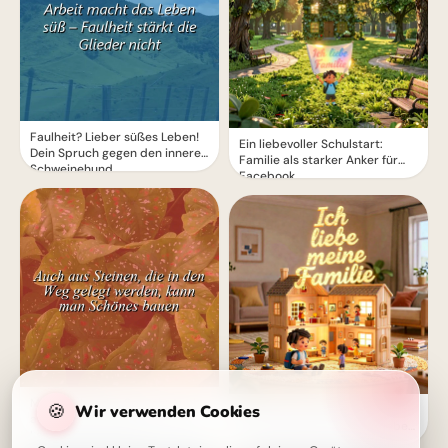
Faulheit? Lieber süßes Leben!
Ein liebevoller Schulstart:
Dein Spruch gegen den inneren
Familie als starker Anker für
Schweinehund
Facebook
Mut machender Spruch: Auch
🍪
Wir verwenden Cookies
Motivierende Bilder zur
aus Steinen baust du Schönes!
Einschulung mit Familienliebe
Lass dich inspirieren.
– Herzlich für WhatsApp