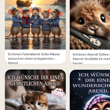
Schönen Feierabend: Süße Mäuse
Schönen Abend! Süßes
wünschen einen entspannten
Abend-Grußbild: Es reich
Abend
heute!