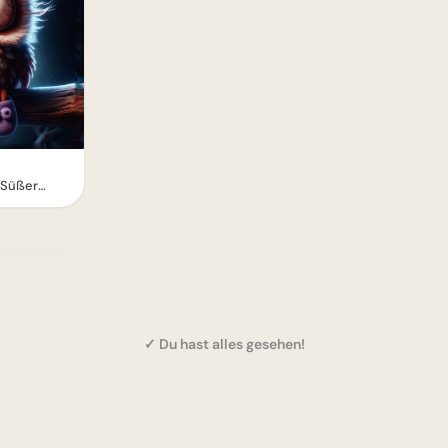
 Süßer
✓ Du hast alles gesehen!