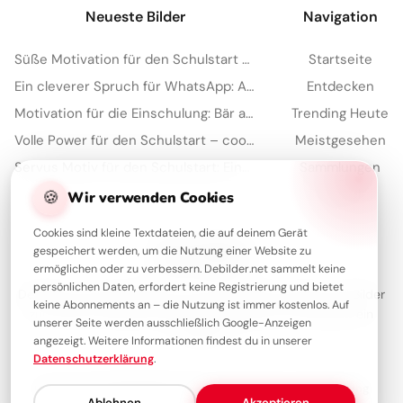
Neueste Bilder
Navigation
Süße Motivation für den Schulstart auf Instagram
Startseite
Ein cleverer Spruch für WhatsApp: Aus Fehlern lernen macht schlau!
Entdecken
Motivation für die Einschulung: Bär am Bergpfad mit Spruch für WhatsApp
Trending Heute
Volle Power für den Schulstart – coole Sprüche für TikTok!
Meistgesehen
Servus Motiv für den Schulstart: Eine lustige Eichhörnchen Grafik für WhatsApp
Sammlungen
Artikel
🍪
Wir verwenden Cookies
Cookies sind kleine Textdateien, die auf deinem Gerät
gespeichert werden, um die Nutzung einer Website zu
Über Debilder
ermöglichen oder zu verbessern. Debilder.net sammelt keine
persönlichen Daten, erfordert keine Registrierung und bietet
Debilder ist deine Plattform für die schönsten Grüße und Bilder
keine Abonnements an – die Nutzung ist immer kostenlos. Auf
zum Teilen. Entdecke unsere Sammlung und verschenke ein
unserer Seite werden ausschließlich Google-Anzeigen
Lächeln!
angezeigt. Weitere Informationen findest du in unserer
Datenschutzerklärung
.
Über uns
Kontakt
Redaktion
Impressum
Datenschutzerklärung
Ablehnen
Akzeptieren