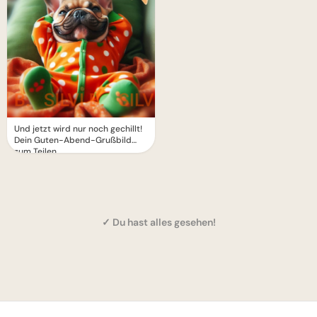
Und jetzt wird nur noch gechillt!
Dein Guten-Abend-Grußbild
zum Teilen
✓ Du hast alles gesehen!
1