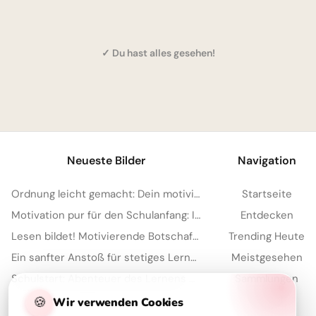
✓ Du hast alles gesehen!
1
Neueste Bilder
Navigation
Ordnung leicht gemacht: Dein motivierender Spruch für Instagram zum Schulstart!
Startseite
Motivation pur für den Schulanfang: Inspirierende Botschaft zum Teilen per WhatsApp!
Entdecken
Lesen bildet! Motivierende Botschaft zum Schulanfang für WhatsApp
Trending Heute
Ein sanfter Anstoß für stetiges Lernen: Motivation zum Schulstart für YouTube.
Meistgesehen
Schulstart: Abenteuer des Lernens entdecken – perfekte Inspiration für Instagram
Sammlungen
🍪
Artikel
Wir verwenden Cookies