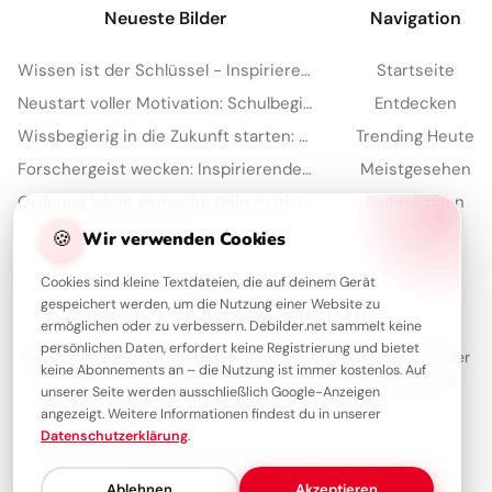
Neueste Bilder
Navigation
Wissen ist der Schlüssel - Inspirierende Schulstart Bilder für Telegram
Startseite
Neustart voller Motivation: Schulbeginn inspirieren und auf TikTok verbreiten!
Entdecken
Wissbegierig in die Zukunft starten: Dein 'Lesen bildet' Bild für Snapchat
Trending Heute
Forschergeist wecken: Inspirierende Schulstart-Bilder für Facebook
Meistgesehen
Ordnung leicht gemacht: Dein motivierender Spruch für Instagram zum Schulstart!
Sammlungen
Artikel
🍪
Wir verwenden Cookies
Cookies sind kleine Textdateien, die auf deinem Gerät
gespeichert werden, um die Nutzung einer Website zu
Über Debilder
ermöglichen oder zu verbessern. Debilder.net sammelt keine
persönlichen Daten, erfordert keine Registrierung und bietet
Debilder ist deine Plattform für die schönsten Grüße und Bilder
keine Abonnements an – die Nutzung ist immer kostenlos. Auf
zum Teilen. Entdecke unsere Sammlung und verschenke ein
unserer Seite werden ausschließlich Google-Anzeigen
Lächeln!
angezeigt. Weitere Informationen findest du in unserer
Datenschutzerklärung
.
Über uns
Kontakt
Redaktion
Impressum
Datenschutzerklärung
Ablehnen
Akzeptieren