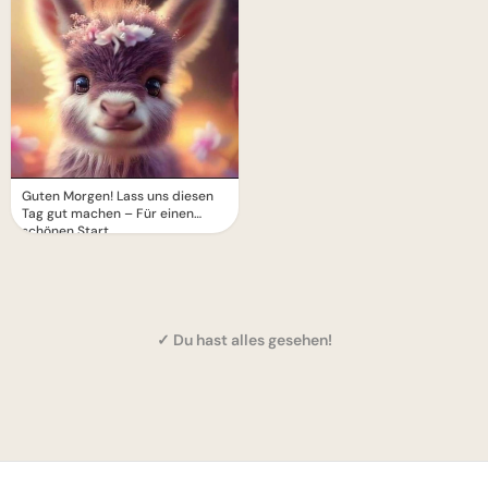
Guten Morgen! Lass uns diesen
Tag gut machen – Für einen
schönen Start
✓ Du hast alles gesehen!
1