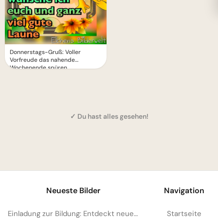
Donnerstags-Gruß: Voller
Vorfreude das nahende
Wochenende spüren
✓ Du hast alles gesehen!
1
Neueste Bilder
Navigation
Einladung zur Bildung: Entdeckt neue Welten mit diesem Bild für Instagram!
Startseite