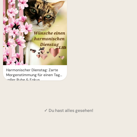
Harmonischer Dienstag: Zarte
Morgenstimmung für einen Tag
voller Ruhe & Fokus
✓ Du hast alles gesehen!
1