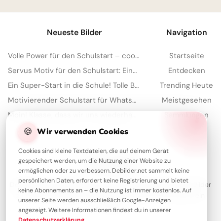
Neueste Bilder
Navigation
Volle Power für den Schulstart – coole Sprüche für TikTok!
Startseite
Servus Motiv für den Schulstart: Eine lustige Eichhörnchen Grafik für WhatsApp
Entdecken
Ein Super-Start in die Schule! Tolle Bilder für Pinterest zum Teilen.
Trending Heute
Motivierender Schulstart für WhatsApp: Energiegeladen ins neue Schuljahr!
Meistgesehen
Moin! Klasse, dass wir uns wiederhaben – Schulstart-Spaß für Instagram
Sammlungen
Artikel
🍪
Wir verwenden Cookies
Cookies sind kleine Textdateien, die auf deinem Gerät
gespeichert werden, um die Nutzung einer Website zu
Über Debilder
ermöglichen oder zu verbessern. Debilder.net sammelt keine
persönlichen Daten, erfordert keine Registrierung und bietet
Debilder ist deine Plattform für die schönsten Grüße und Bilder
keine Abonnements an – die Nutzung ist immer kostenlos. Auf
zum Teilen. Entdecke unsere Sammlung und verschenke ein
unserer Seite werden ausschließlich Google-Anzeigen
Lächeln!
angezeigt. Weitere Informationen findest du in unserer
Datenschutzerklärung
.