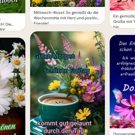
Mittwoch-Boost: So genießt du die
Ein gemütl
Wochenmitte mit Herz und positiver
n
Grüße mit
Energie!
h! Die
hin
ft!
Donnerstag