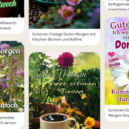
beflügelnde
erreichte
 Mittwoch:
oraus!
Schönen Freitag! Guten Morgen mit
frischen Blumen und Kaffee
Schönen Do
Morgen Grü
enmitte!
ch lachen