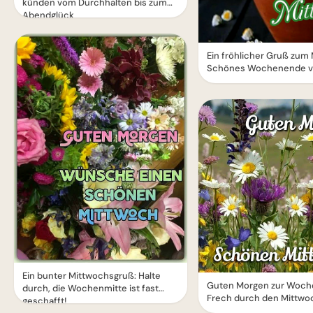
künden vom Durchhalten bis zum
Abendglück
Ein fröhlicher Gruß zum
Schönes Wochenende v
Ein bunter Mittwochsgruß: Halte
Guten Morgen zur Woch
durch, die Wochenmitte ist fast
Frech durch den Mittwo
geschafft!