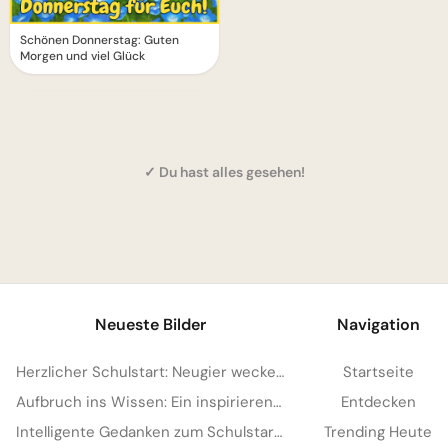
Schönen Donnerstag: Guten
Morgen und viel Glück
✓ Du hast alles gesehen!
1
Neueste Bilder
Navigation
Herzlicher Schulstart: Neugier wecken für YouTube und mehr Freude
Startseite
Aufbruch ins Wissen: Ein inspirierender Schulstart Gruß für Pinterest
Entdecken
Intelligente Gedanken zum Schulstart – dein Motivations-Kick für Instagram
Trending Heute