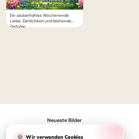
Ein zauberhaftes Wochenende:
Liebe, Zärtlichkeit und blühende
Gefühle
1
Neueste Bilder
Willkommen im neuen Schuljahr! Freche Schulstart-Grüße für Telegram
🍪
Wir verwenden Cookies