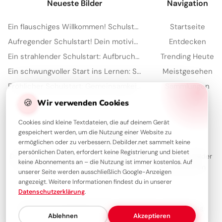
Neueste Bilder
Navigation
Ein flauschiges Willkommen! Schulstart-Grüße für Telegram zum Lächeln
Startseite
Aufregender Schulstart! Dein motivierender Gruß für Instagram
Entdecken
Ein strahlender Schulstart: Aufbruch ins Lernen für Snapchat-Stories!
Trending Heute
Ein schwungvoller Start ins Lernen: Schulbeginn Grüße für Instagram
Meistgesehen
Fröhlicher Schulstart: Gemeinsamkeit und Lernfreude teilen via WhatsApp!
Sammlungen
Artikel
🍪
Wir verwenden Cookies
Cookies sind kleine Textdateien, die auf deinem Gerät
gespeichert werden, um die Nutzung einer Website zu
Über Debilder
ermöglichen oder zu verbessern. Debilder.net sammelt keine
persönlichen Daten, erfordert keine Registrierung und bietet
Debilder ist deine Plattform für die schönsten Grüße und Bilder
keine Abonnements an – die Nutzung ist immer kostenlos. Auf
zum Teilen. Entdecke unsere Sammlung und verschenke ein
unserer Seite werden ausschließlich Google-Anzeigen
Lächeln!
angezeigt. Weitere Informationen findest du in unserer
Datenschutzerklärung
.
Über uns
Kontakt
Redaktion
Impressum
Datenschutzerklärung
Ablehnen
Akzeptieren