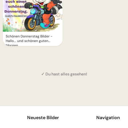
Schönen Donnerstag Bilder -
Hallo... und schönen guten
Morgen
✓ Du hast alles gesehen!
1
Neueste Bilder
Navigation