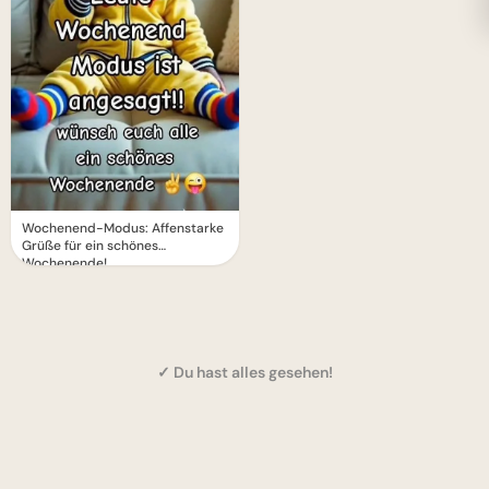
Wochenend-Modus: Affenstarke
Grüße für ein schönes
Wochenende!
✓ Du hast alles gesehen!
1