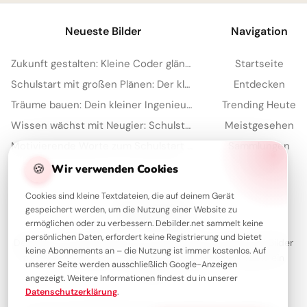
Neueste Bilder
Navigation
Zukunft gestalten: Kleine Coder glänzen für Instagram
Startseite
Schulstart mit großen Plänen: Der kleine Architekt erobert Pinterest!
Entdecken
Träume bauen: Dein kleiner Ingenieur startet durch – perfekt für WhatsApp!
Trending Heute
Wissen wächst mit Neugier: Schulstart-Impulse, perfekt für Threads
Meistgesehen
Motivierende Worte zum Schulstart für Kinder – ideal für Pinterest
Sammlungen
Artikel
🍪
Wir verwenden Cookies
Cookies sind kleine Textdateien, die auf deinem Gerät
gespeichert werden, um die Nutzung einer Website zu
Über Debilder
ermöglichen oder zu verbessern. Debilder.net sammelt keine
persönlichen Daten, erfordert keine Registrierung und bietet
Debilder ist deine Plattform für die schönsten Grüße und Bilder
keine Abonnements an – die Nutzung ist immer kostenlos. Auf
zum Teilen. Entdecke unsere Sammlung und verschenke ein
unserer Seite werden ausschließlich Google-Anzeigen
Lächeln!
angezeigt. Weitere Informationen findest du in unserer
Datenschutzerklärung
.