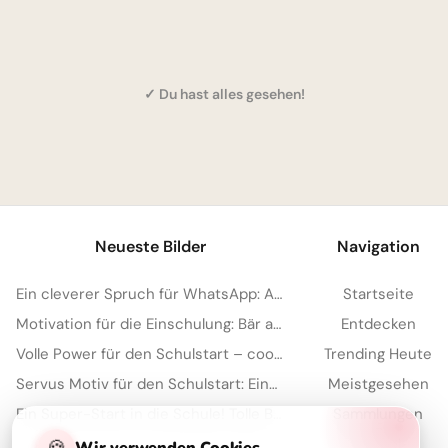
✓ Du hast alles gesehen!
1
Neueste Bilder
Navigation
Ein cleverer Spruch für WhatsApp: Aus Fehlern lernen macht schlau!
Startseite
Motivation für die Einschulung: Bär am Bergpfad mit Spruch für WhatsApp
Entdecken
Volle Power für den Schulstart – coole Sprüche für TikTok!
Trending Heute
Servus Motiv für den Schulstart: Eine lustige Eichhörnchen Grafik für WhatsApp
Meistgesehen
Ein Super-Start in die Schule! Tolle Bilder für Pinterest zum Teilen.
Sammlungen
Artikel
🍪
Wir verwenden Cookies