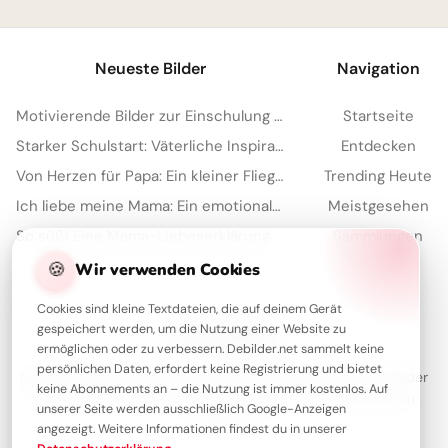
Neueste Bilder
Navigation
Motivierende Bilder zur Einschulung mit Familienliebe – Herzlich für WhatsApp
Startseite
Starker Schulstart: Väterliche Inspiration für Instagram
Entdecken
Von Herzen für Papa: Ein kleiner Fliegergruß zum Teilen via WhatsApp
Trending Heute
Ich liebe meine Mama: Ein emotionaler Schulstart-Gruß für WhatsApp!
Meistgesehen
So süß! Eine Mama-Liebeserklärung zum Schulstart für Instagram
Sammlungen
Artikel
🍪
Wir verwenden Cookies
Cookies sind kleine Textdateien, die auf deinem Gerät
gespeichert werden, um die Nutzung einer Website zu
Über Debilder
ermöglichen oder zu verbessern. Debilder.net sammelt keine
persönlichen Daten, erfordert keine Registrierung und bietet
Debilder ist deine Plattform für die schönsten Grüße und Bilder
keine Abonnements an – die Nutzung ist immer kostenlos. Auf
zum Teilen. Entdecke unsere Sammlung und verschenke ein
unserer Seite werden ausschließlich Google-Anzeigen
Lächeln!
angezeigt. Weitere Informationen findest du in unserer