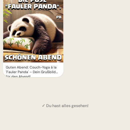
Guten Abend: Couch-Yoga à la
'Fauler Panda' – Dein Grußbild
für den Abend!
✓ Du hast alles gesehen!
1