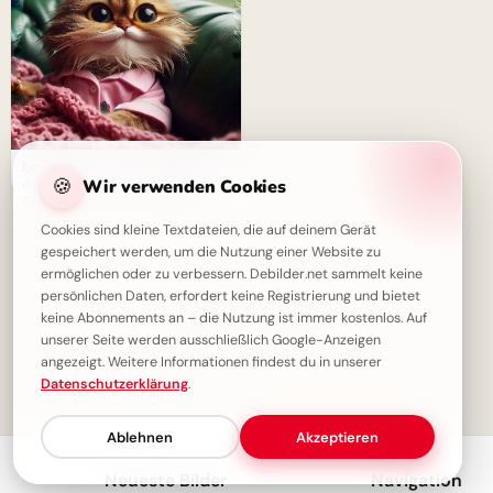
Der Wetterbericht rät: Bleib auf
🍪
Wir verwenden Cookies
der Couch! Ein Guten-Abend-
Grußbild für einen entspannten
Abend.
Cookies sind kleine Textdateien, die auf deinem Gerät
gespeichert werden, um die Nutzung einer Website zu
ermöglichen oder zu verbessern. Debilder.net sammelt keine
persönlichen Daten, erfordert keine Registrierung und bietet
✓ Du hast alles gesehen!
keine Abonnements an – die Nutzung ist immer kostenlos. Auf
unserer Seite werden ausschließlich Google-Anzeigen
angezeigt. Weitere Informationen findest du in unserer
Datenschutzerklärung
.
1
Ablehnen
Akzeptieren
Neueste Bilder
Navigation