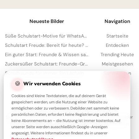
Neueste Bilder
Navigation
Süße Schulstart-Motive für WhatsApp: Der perfekte Gruß zum Semesterbeginn
Startseite
Schulstart Freude: Bereit für heute? Witzige Bilder für Facebook & WhatsApp!
Entdecken
Ein guter Start: Freunde & Wissen sammeln für Instagram
Trending Heute
Zuckersüßer Schulstart: Freunde-Grüße für WhatsApp!
Meistgesehen
Schulfreunde für immer: Ein Lächeln für Instagram & den Neustart!
Sammlungen
Artikel
🍪
Wir verwenden Cookies
Cookies sind kleine Textdateien, die auf deinem Gerät
gespeichert werden, um die Nutzung einer Website zu
Über Debilder
ermöglichen oder zu verbessern. Debilder.net sammelt keine
persönlichen Daten, erfordert keine Registrierung und bietet
Debilder ist deine Plattform für die schönsten Grüße und Bilder
keine Abonnements an – die Nutzung ist immer kostenlos. Auf
zum Teilen. Entdecke unsere Sammlung und verschenke ein
unserer Seite werden ausschließlich Google-Anzeigen
Lächeln!
angezeigt. Weitere Informationen findest du in unserer