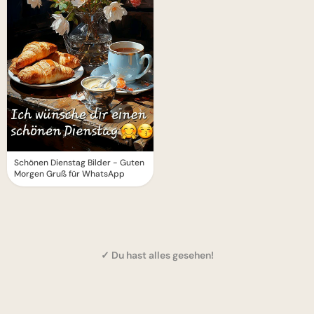
Schönen Dienstag Bilder - Guten
Morgen Gruß für WhatsApp
✓ Du hast alles gesehen!
1