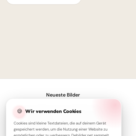
1
Neueste Bilder
Servus Motiv für den Schulstart: Eine lustige Eichhörnchen Grafik für WhatsApp
🍪
Wir verwenden Cookies
Ein Super-Start in die Schule! Tolle Bilder für Pinterest zum Teilen.
Cookies sind kleine Textdateien, die auf deinem Gerät
Motivierender Schulstart für WhatsApp: Energiegeladen ins neue Schuljahr!
gespeichert werden, um die Nutzung einer Website zu
ermöglichen oder zu verbessern. Debilder.net sammelt