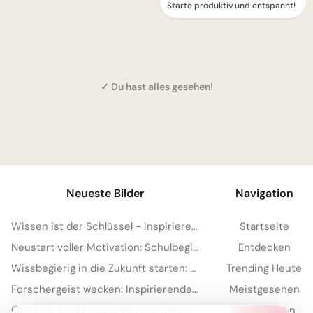
Starte produktiv und entspannt!
✓ Du hast alles gesehen!
1
Neueste Bilder
Navigation
Wissen ist der Schlüssel - Inspirierende Schulstart Bilder für Telegram
Startseite
Neustart voller Motivation: Schulbeginn inspirieren und auf TikTok verbreiten!
Entdecken
Wissbegierig in die Zukunft starten: Dein 'Lesen bildet' Bild für Snapchat
Trending Heute
Forschergeist wecken: Inspirierende Schulstart-Bilder für Facebook
Meistgesehen
Ordnung leicht gemacht: Dein motivierender Spruch für Instagram zum Schulstart!
Sammlungen