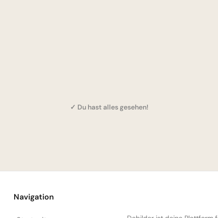
✓ Du hast alles gesehen!
Navigation
Debilder ist deine Plattform