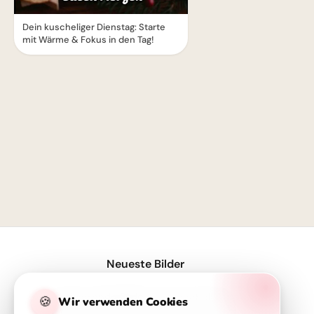
Dein kuscheliger Dienstag: Starte
mit Wärme & Fokus in den Tag!
1
Neueste Bilder
Motivierende Bilder zur Einschulung mit Familienliebe – Herzlich für WhatsApp
🍪
Wir verwenden Cookies