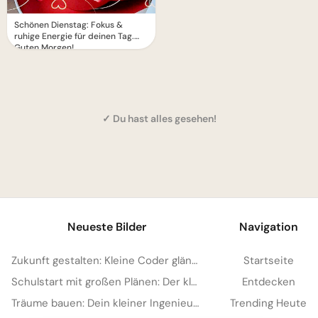
Schönen Dienstag: Fokus &
ruhige Energie für deinen Tag.
Guten Morgen!
✓ Du hast alles gesehen!
1
Neueste Bilder
Navigation
Zukunft gestalten: Kleine Coder glänzen für Instagram
Startseite
Schulstart mit großen Plänen: Der kleine Architekt erobert Pinterest!
Entdecken
Träume bauen: Dein kleiner Ingenieur startet durch – perfekt für WhatsApp!
Trending Heute