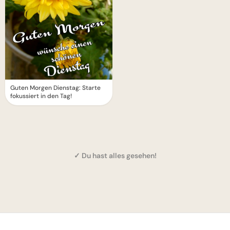
Guten Morgen Dienstag: Starte
fokussiert in den Tag!
✓ Du hast alles gesehen!
1