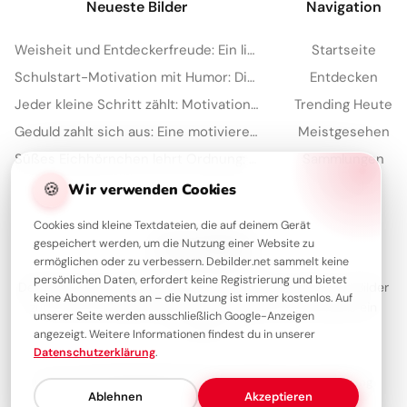
Neueste Bilder
Navigation
Weisheit und Entdeckerfreude: Ein liebevoller Schulstart-Gruß für YouTube
Startseite
Schulstart-Motivation mit Humor: Die besten Sprüche für TikTok
Entdecken
Jeder kleine Schritt zählt: Motivation für den Schulstart auf Instagram.
Trending Heute
Geduld zahlt sich aus: Eine motivierende Schulweisheit für dein Pinterest Board
Meistgesehen
Süßes Eichhörnchen lehrt Ordnung: Motivierende Schulstart-Bilder für TikTok
Sammlungen
🍪
Artikel
Wir verwenden Cookies
Cookies sind kleine Textdateien, die auf deinem Gerät
gespeichert werden, um die Nutzung einer Website zu
Über Debilder
ermöglichen oder zu verbessern. Debilder.net sammelt keine
persönlichen Daten, erfordert keine Registrierung und bietet
Debilder ist deine Plattform für die schönsten Grüße und Bilder
keine Abonnements an – die Nutzung ist immer kostenlos. Auf
zum Teilen. Entdecke unsere Sammlung und verschenke ein
unserer Seite werden ausschließlich Google-Anzeigen
Lächeln!
angezeigt. Weitere Informationen findest du in unserer
Datenschutzerklärung
.
Über uns
Kontakt
Redaktion
Impressum
Datenschutzerklärung
Ablehnen
Akzeptieren