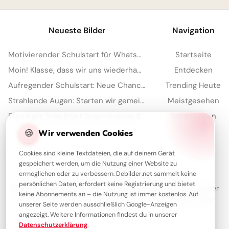
Neueste Bilder
Navigation
Motivierender Schulstart für WhatsApp: Energiegeladen ins neue Schuljahr!
Startseite
Moin! Klasse, dass wir uns wiederhaben – Schulstart-Spaß für Instagram
Entdecken
Aufregender Schulstart: Neue Chancen für unvergessliche TikTok-Momente!
Trending Heute
Strahlende Augen: Starten wir gemeinsam durch ins Schuljahr – super für Instagram!
Meistgesehen
Freudiger Schulstart: Inspirierende Botschaft für WhatsApp und mehr
Sammlungen
🍪
Artikel
Wir verwenden Cookies
Cookies sind kleine Textdateien, die auf deinem Gerät
gespeichert werden, um die Nutzung einer Website zu
Über Debilder
ermöglichen oder zu verbessern. Debilder.net sammelt keine
persönlichen Daten, erfordert keine Registrierung und bietet
Debilder ist deine Plattform für die schönsten Grüße und Bilder
keine Abonnements an – die Nutzung ist immer kostenlos. Auf
zum Teilen. Entdecke unsere Sammlung und verschenke ein
unserer Seite werden ausschließlich Google-Anzeigen
Lächeln!
angezeigt. Weitere Informationen findest du in unserer
Datenschutzerklärung
.