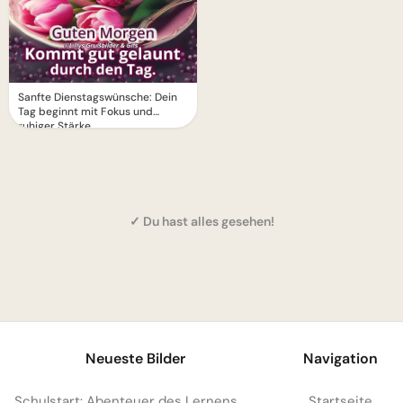
Sanfte Dienstagswünsche: Dein
Tag beginnt mit Fokus und
ruhiger Stärke.
✓ Du hast alles gesehen!
1
Neueste Bilder
Navigation
Schulstart: Abenteuer des Lernens entdecken – perfekte Inspiration für Instagram
Startseite