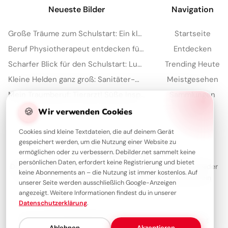
Neueste Bilder
Navigation
Große Träume zum Schulstart: Ein kleiner Feuerwehrmann für YouTube
Startseite
Beruf Physiotherapeut entdecken für YouTube: Eine spannende Lektion
Entdecken
Scharfer Blick für den Schulstart: Lustige Bilder für WhatsApp
Trending Heute
Kleine Helden ganz groß: Sanitäter-Motivation für WhatsApp zum neuen Schuljahr
Meistgesehen
Mein Traumberuf: Tierarzt! Süße Inspiration für Kinder auf TikTok.
Sammlungen
🍪
Artikel
Wir verwenden Cookies
Cookies sind kleine Textdateien, die auf deinem Gerät
gespeichert werden, um die Nutzung einer Website zu
Über Debilder
ermöglichen oder zu verbessern. Debilder.net sammelt keine
persönlichen Daten, erfordert keine Registrierung und bietet
Debilder ist deine Plattform für die schönsten Grüße und Bilder
keine Abonnements an – die Nutzung ist immer kostenlos. Auf
zum Teilen. Entdecke unsere Sammlung und verschenke ein
unserer Seite werden ausschließlich Google-Anzeigen
Lächeln!
angezeigt. Weitere Informationen findest du in unserer
Datenschutzerklärung
.
Über uns
Kontakt
Redaktion
Impressum
Datenschutzerklärung
Ablehnen
Akzeptieren