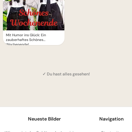
Mit Humor ins Glück: Ein
zauberhaftes Schönes
Wochenende!
✓ Du hast alles gesehen!
1
Neueste Bilder
Navigation