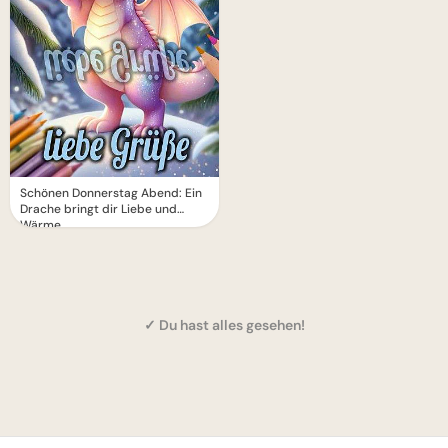
Schönen Donnerstag Abend: Ein
Drache bringt dir Liebe und
Wärme
✓ Du hast alles gesehen!
1