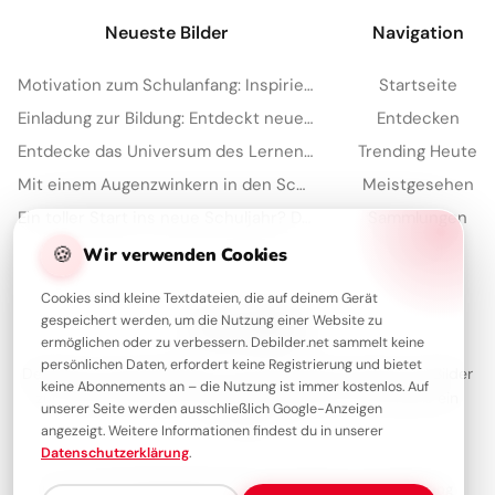
Neueste Bilder
Navigation
Motivation zum Schulanfang: Inspirierende Botschaften für Pinterest
Startseite
Einladung zur Bildung: Entdeckt neue Welten mit diesem Bild für Instagram!
Entdecken
Entdecke das Universum des Lernens: Motivierende Schulstart-Bilder für Telegram
Trending Heute
Mit einem Augenzwinkern in den Schulalltag: Motivationskick für Telegram!
Meistgesehen
Ein toller Start ins neue Schuljahr? Diese Motivation teilst du per WhatsApp!
Sammlungen
🍪
Artikel
Wir verwenden Cookies
Cookies sind kleine Textdateien, die auf deinem Gerät
gespeichert werden, um die Nutzung einer Website zu
Über Debilder
ermöglichen oder zu verbessern. Debilder.net sammelt keine
persönlichen Daten, erfordert keine Registrierung und bietet
Debilder ist deine Plattform für die schönsten Grüße und Bilder
keine Abonnements an – die Nutzung ist immer kostenlos. Auf
zum Teilen. Entdecke unsere Sammlung und verschenke ein
unserer Seite werden ausschließlich Google-Anzeigen
Lächeln!
angezeigt. Weitere Informationen findest du in unserer
Datenschutzerklärung
.
Über uns
Kontakt
Redaktion
Impressum
Datenschutzerklärung