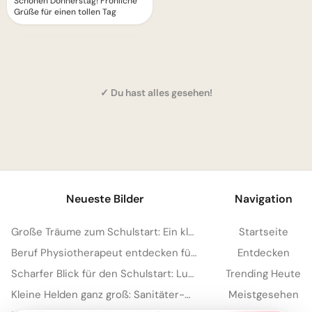
Schönen Donnerstag! Fröhliche
Grüße für einen tollen Tag
✓ Du hast alles gesehen!
1
Neueste Bilder
Navigation
Große Träume zum Schulstart: Ein kleiner Feuerwehrmann für YouTube
Startseite
Beruf Physiotherapeut entdecken für YouTube: Eine spannende Lektion
Entdecken
Scharfer Blick für den Schulstart: Lustige Bilder für WhatsApp
Trending Heute
Kleine Helden ganz groß: Sanitäter-Motivation für WhatsApp zum neuen Schuljahr
Meistgesehen