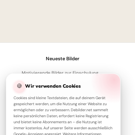
Neueste Bilder
Motivierende Bilder zur Einschulung mit Familienliebe – Herzlich für WhatsApp
Starker Schulstart: Väterliche Inspiration für Instagram
🍪
Wir verwenden Cookies
Von Herzen für Papa: Ein kleiner Fliegergruß zum Teilen via WhatsApp
Cookies sind kleine Textdateien, die auf deinem Gerät
Ich liebe meine Mama: Ein emotionaler Schulstart-Gruß für WhatsApp!
gespeichert werden, um die Nutzung einer Website zu
So süß! Eine Mama-Liebeserklärung zum Schulstart für Instagram
ermöglichen oder zu verbessern. Debilder.net sammelt
keine persönlichen Daten, erfordert keine Registrierung
und bietet keine Abonnements an – die Nutzung ist
immer kostenlos. Auf unserer Seite werden ausschließlich
Google-Anzeigen angezeigt. Weitere Informationen