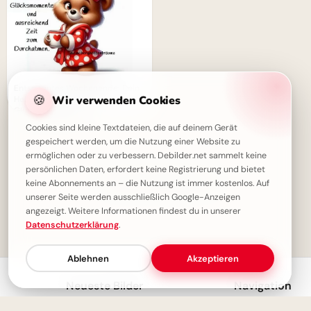
Entspanntes Wochenende: Dein
🍪
Wir verwenden Cookies
Herzensgruß für kleine
Glücksmomente!
Cookies sind kleine Textdateien, die auf deinem Gerät
gespeichert werden, um die Nutzung einer Website zu
ermöglichen oder zu verbessern. Debilder.net sammelt keine
persönlichen Daten, erfordert keine Registrierung und bietet
✓ Du hast alles gesehen!
keine Abonnements an – die Nutzung ist immer kostenlos. Auf
unserer Seite werden ausschließlich Google-Anzeigen
angezeigt. Weitere Informationen findest du in unserer
Datenschutzerklärung
.
1
Ablehnen
Akzeptieren
Neueste Bilder
Navigation