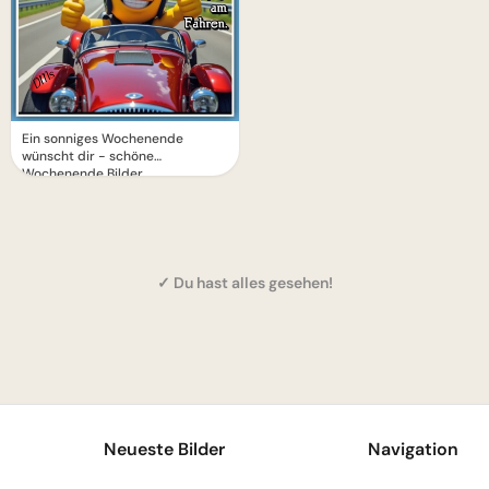
Ein sonniges Wochenende
wünscht dir - schöne
Wochenende Bilder
✓ Du hast alles gesehen!
1
Neueste Bilder
Navigation