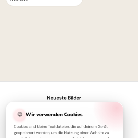
1
Neueste Bilder
Ein guter Start: Freunde & Wissen sammeln für Instagram
🍪
Wir verwenden Cookies
Zuckersüßer Schulstart: Freunde-Grüße für WhatsApp!
Cookies sind kleine Textdateien, die auf deinem Gerät
Schulfreunde für immer: Ein Lächeln für Instagram & den Neustart!
gespeichert werden, um die Nutzung einer Website zu