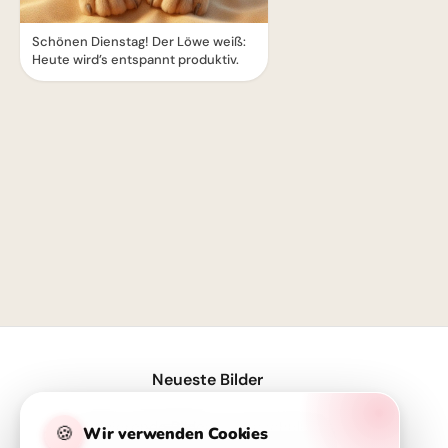
Schönen Dienstag! Der Löwe weiß:
Heute wird’s entspannt produktiv.
1
Neueste Bilder
Motivierende Bilder zur Einschulung mit Familienliebe – Herzlich für WhatsApp
🍪
Wir verwenden Cookies