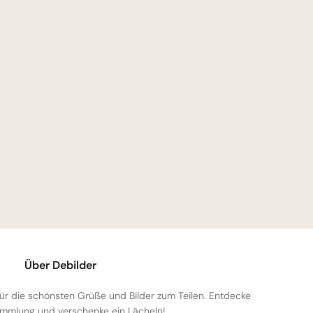
Über Debilder
 für die schönsten Grüße und Bilder zum Teilen. Entdecke
mmlung und verschenke ein Lächeln!