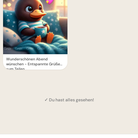
Wunderschönen Abend
wünschen - Entspannte Grüße
zum Teilen
✓ Du hast alles gesehen!
1