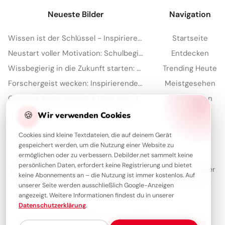
Neueste Bilder
Navigation
Wissen ist der Schlüssel - Inspirierende Schulstart Bilder für Telegram
Startseite
Neustart voller Motivation: Schulbeginn inspirieren und auf TikTok verbreiten!
Entdecken
Wissbegierig in die Zukunft starten: Dein 'Lesen bildet' Bild für Snapchat
Trending Heute
Forschergeist wecken: Inspirierende Schulstart-Bilder für Facebook
Meistgesehen
Ordnung leicht gemacht: Dein motivierender Spruch für Instagram zum Schulstart!
Sammlungen
Artikel
🍪
Wir verwenden Cookies
Cookies sind kleine Textdateien, die auf deinem Gerät
gespeichert werden, um die Nutzung einer Website zu
Über Debilder
ermöglichen oder zu verbessern. Debilder.net sammelt keine
persönlichen Daten, erfordert keine Registrierung und bietet
Debilder ist deine Plattform für die schönsten Grüße und Bilder
keine Abonnements an – die Nutzung ist immer kostenlos. Auf
zum Teilen. Entdecke unsere Sammlung und verschenke ein
unserer Seite werden ausschließlich Google-Anzeigen
Lächeln!
angezeigt. Weitere Informationen findest du in unserer
Datenschutzerklärung
.
Über uns
Kontakt
Redaktion
Impressum
Datenschutzerklärung