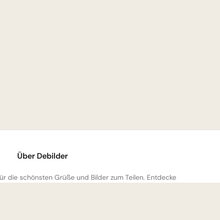
Über Debilder
 für die schönsten Grüße und Bilder zum Teilen. Entdecke
mmlung und verschenke ein Lächeln!