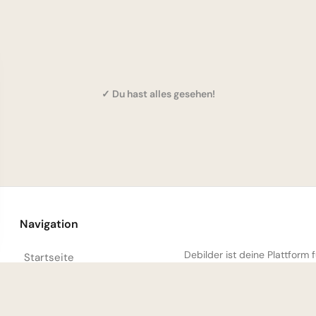
✓ Du hast alles gesehen!
Navigation
Debilder ist deine Plattform
Startseite
unsere Sa
Entdecken
Trending Heute