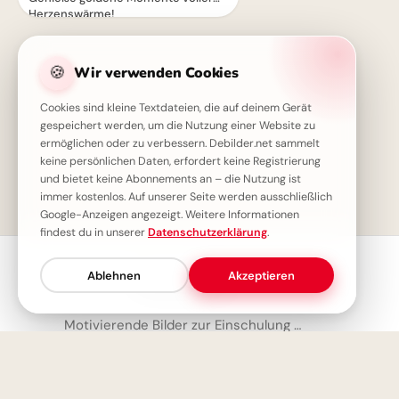
Herzenswärme!
🍪
Wir verwenden Cookies
Cookies sind kleine Textdateien, die auf deinem Gerät
gespeichert werden, um die Nutzung einer Website zu
ermöglichen oder zu verbessern. Debilder.net sammelt
keine persönlichen Daten, erfordert keine Registrierung
und bietet keine Abonnements an – die Nutzung ist
1
immer kostenlos. Auf unserer Seite werden ausschließlich
Google-Anzeigen angezeigt. Weitere Informationen
findest du in unserer
Datenschutzerklärung
.
Ablehnen
Akzeptieren
Neueste Bilder
Motivierende Bilder zur Einschulung mit Familienliebe – Herzlich für WhatsApp
Starker Schulstart: Väterliche Inspiration für Instagram
Von Herzen für Papa: Ein kleiner Fliegergruß zum Teilen via WhatsApp