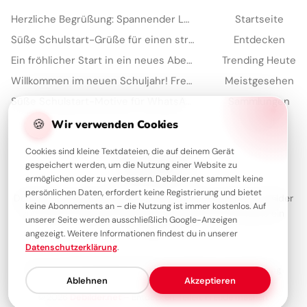
Herzliche Begrüßung: Spannender Lernstart für TikTok Clips
Startseite
Süße Schulstart-Grüße für einen strahlenden ersten Schultag auf TikTok
Entdecken
Ein fröhlicher Start in ein neues Abenteuer – Dein Schulbeginn für WhatsApp!
Trending Heute
Willkommen im neuen Schuljahr! Freche Schulstart-Grüße für Telegram
Meistgesehen
Süße Schulstart-Motive für WhatsApp: Der perfekte Gruß zum Semesterbeginn
Sammlungen
Artikel
🍪
Wir verwenden Cookies
Cookies sind kleine Textdateien, die auf deinem Gerät
gespeichert werden, um die Nutzung einer Website zu
Über Debilder
ermöglichen oder zu verbessern. Debilder.net sammelt keine
persönlichen Daten, erfordert keine Registrierung und bietet
Debilder ist deine Plattform für die schönsten Grüße und Bilder
keine Abonnements an – die Nutzung ist immer kostenlos. Auf
zum Teilen. Entdecke unsere Sammlung und verschenke ein
unserer Seite werden ausschließlich Google-Anzeigen
Lächeln!
angezeigt. Weitere Informationen findest du in unserer
Datenschutzerklärung
.
Über uns
Kontakt
Redaktion
Impressum
Datenschutzerklärung
Ablehnen
Akzeptieren
© 2026
Debilder.net
– Entdecken. Teilen. Freude machen.